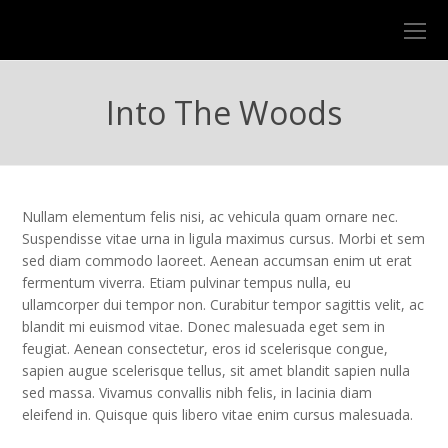
O
Mo
M
Into The Woods
Nullam elementum felis nisi, ac vehicula quam ornare nec.
Suspendisse vitae urna in ligula maximus cursus. Morbi et sem
sed diam commodo laoreet. Aenean accumsan enim ut erat
fermentum viverra. Etiam pulvinar tempus nulla, eu
ullamcorper dui tempor non. Curabitur tempor sagittis velit, ac
blandit mi euismod vitae. Donec malesuada eget sem in
feugiat. Aenean consectetur, eros id scelerisque congue,
sapien augue scelerisque tellus, sit amet blandit sapien nulla
sed massa. Vivamus convallis nibh felis, in lacinia diam
eleifend in. Quisque quis libero vitae enim cursus malesuada.