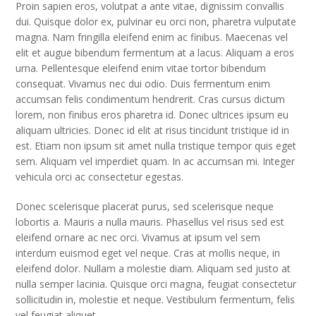
Proin sapien eros, volutpat a ante vitae, dignissim convallis
dui. Quisque dolor ex, pulvinar eu orci non, pharetra vulputate
magna. Nam fringilla eleifend enim ac finibus. Maecenas vel
elit et augue bibendum fermentum at a lacus. Aliquam a eros
urna. Pellentesque eleifend enim vitae tortor bibendum
consequat. Vivamus nec dui odio. Duis fermentum enim
accumsan felis condimentum hendrerit. Cras cursus dictum
lorem, non finibus eros pharetra id. Donec ultrices ipsum eu
aliquam ultricies. Donec id elit at risus tincidunt tristique id in
est. Etiam non ipsum sit amet nulla tristique tempor quis eget
sem. Aliquam vel imperdiet quam. In ac accumsan mi. Integer
vehicula orci ac consectetur egestas.
Donec scelerisque placerat purus, sed scelerisque neque
lobortis a. Mauris a nulla mauris. Phasellus vel risus sed est
eleifend ornare ac nec orci. Vivamus at ipsum vel sem
interdum euismod eget vel neque. Cras at mollis neque, in
eleifend dolor. Nullam a molestie diam. Aliquam sed justo at
nulla semper lacinia. Quisque orci magna, feugiat consectetur
sollicitudin in, molestie et neque. Vestibulum fermentum, felis
vel feugiat aliquet