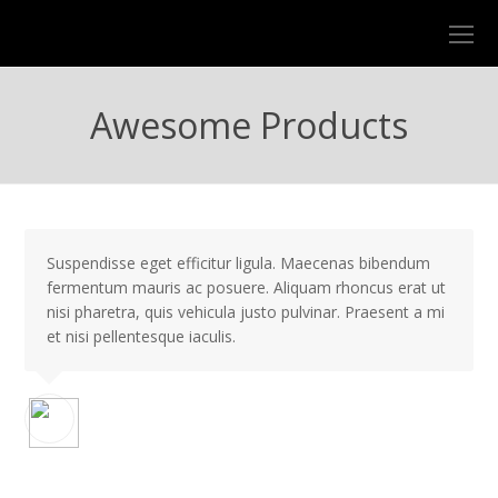
O
Mo
M
Awesome Products
Suspendisse eget efficitur ligula. Maecenas bibendum
fermentum mauris ac posuere. Aliquam rhoncus erat ut
nisi pharetra, quis vehicula justo pulvinar. Praesent a mi
et nisi pellentesque iaculis.