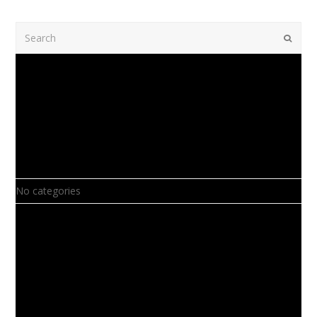
Search
Submi
Recent Comments
Archives
Categories
No categories
Meta
Log in
Entries feed
Comments feed
WordPress.org