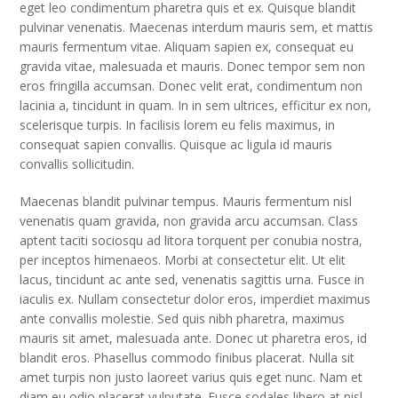
eget leo condimentum pharetra quis et ex. Quisque blandit
pulvinar venenatis. Maecenas interdum mauris sem, et mattis
mauris fermentum vitae. Aliquam sapien ex, consequat eu
gravida vitae, malesuada et mauris. Donec tempor sem non
eros fringilla accumsan. Donec velit erat, condimentum non
lacinia a, tincidunt in quam. In in sem ultrices, efficitur ex non,
scelerisque turpis. In facilisis lorem eu felis maximus, in
consequat sapien convallis. Quisque ac ligula id mauris
convallis sollicitudin.
Maecenas blandit pulvinar tempus. Mauris fermentum nisl
venenatis quam gravida, non gravida arcu accumsan. Class
aptent taciti sociosqu ad litora torquent per conubia nostra,
per inceptos himenaeos. Morbi at consectetur elit. Ut elit
lacus, tincidunt ac ante sed, venenatis sagittis urna. Fusce in
iaculis ex. Nullam consectetur dolor eros, imperdiet maximus
ante convallis molestie. Sed quis nibh pharetra, maximus
mauris sit amet, malesuada ante. Donec ut pharetra eros, id
blandit eros. Phasellus commodo finibus placerat. Nulla sit
amet turpis non justo laoreet varius quis eget nunc. Nam et
diam eu odio placerat vulputate. Fusce sodales libero at nisl