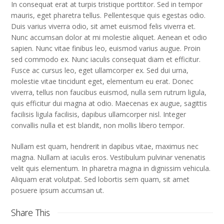
In consequat erat at turpis tristique porttitor. Sed in tempor
mauris, eget pharetra tellus. Pellentesque quis egestas odio.
Duis varius viverra odio, sit amet euismod felis viverra et.
Nunc accumsan dolor at mi molestie aliquet. Aenean et odio
sapien. Nunc vitae finibus leo, euismod varius augue. Proin
sed commodo ex. Nunc iaculis consequat diam et efficitur.
Fusce ac cursus leo, eget ullamcorper ex. Sed dui urna,
molestie vitae tincidunt eget, elementum eu erat. Donec
viverra, tellus non faucibus euismod, nulla sem rutrum ligula,
quis efficitur dui magna at odio. Maecenas ex augue, sagittis
facilisis ligula facilisis, dapibus ullamcorper nisl. Integer
convallis nulla et est blandit, non mollis libero tempor.
Nullam est quam, hendrerit in dapibus vitae, maximus nec
magna. Nullam at iaculis eros. Vestibulum pulvinar venenatis
velit quis elementum. In pharetra magna in dignissim vehicula.
Aliquam erat volutpat. Sed lobortis sem quam, sit amet
posuere ipsum accumsan ut.
Share This